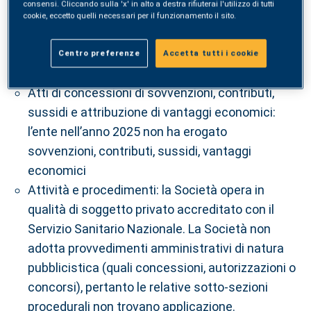
consensi. Cliccando sulla 'x' in alto a destra rifiuterai l'utilizzo di tutti
presenti dati da pubblicare
cookie, eccetto quelli necessari per il funzionamento il sito.
Accesso civico: prendere visione dell’allegato a
pié di pagina “Registro degli accessi_Art. 5 DLGS
Centro preferenze
Accetta tutti i cookie
33.2013 - SYNLAB 2025.pdf
Atti di concessioni di sovvenzioni, contributi,
sussidi e attribuzione di vantaggi economici:
l’ente nell’anno 2025 non ha erogato
sovvenzioni, contributi, sussidi, vantaggi
economici
Attività e procedimenti: la Società opera in
qualità di soggetto privato accreditato con il
Servizio Sanitario Nazionale. La Società non
adotta provvedimenti amministrativi di natura
pubblicistica (quali concessioni, autorizzazioni o
concorsi), pertanto le relative sotto-sezioni
procedurali non trovano applicazione.