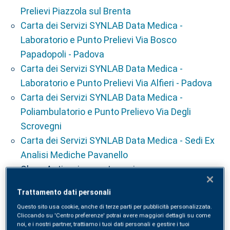
Prelievi Piazzola sul Brenta
Carta dei Servizi SYNLAB Data Medica -
Laboratorio e Punto Prelievi Via Bosco
Papadopoli - Padova
Carta dei Servizi SYNLAB Data Medica -
Laboratorio e Punto Prelievi Via Alfieri - Padova
Carta dei Servizi SYNLAB Data Medica -
Poliambulatorio e Punto Prelievo Via Degli
Scrovegni
Carta dei Servizi SYNLAB Data Medica - Sedi Ex
Analisi Mediche Pavanello
Class Action: in questa sezione non sono
presenti dati da pubblicare
Trattamento dati personali
Liste d'attesa Veneto
Questo sito usa cookie, anche di terze parti per pubblicità personalizzata.
Costi Contabilizzati
Cliccando su 'Centro preferenze' potrai avere maggiori dettagli su come
noi, e i nostri partner, trattiamo i tuoi dati personali e gestire i tuoi
Servizi in rete: in questa sezione non sono