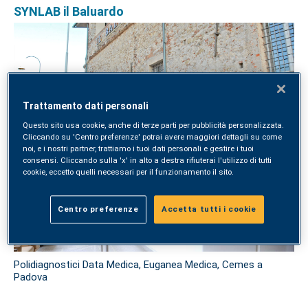
SYNLAB il Baluardo
Trattamento dati personali
Genova
Questo sito usa cookie, anche di terze parti per pubblicità personalizzata.
Cliccando su 'Centro preferenze' potrai avere maggiori dettagli su come
noi, e i nostri partner, trattiamo i tuoi dati personali e gestire i tuoi
SYNLAB Data Medica
consensi. Cliccando sulla 'x' in alto a destra rifiuterai l'utilizzo di tutti
cookie, eccetto quelli necessari per il funzionamento il sito.
Centro preferenze
Accetta tutti i cookie
Polidiagnostici Data Medica, Euganea Medica, Cemes a
Padova