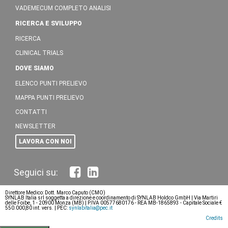
VADEMECUM COMPLETO ANALISI
RICERCA E SVILUPPO
RICERCA
CLINICAL TRIALS
DOVE SIAMO
ELENCO PUNTI PRELIEVO
MAPPA PUNTI PRELIEVO
CONTATTI
NEWSLETTER
LAVORA CON NOI
Direttore Medico: Dott. Marco Caputo (CMO)
SYNLAB Italia srl soggetta a direzione e coordinamento di SYNLAB Holdco GmbH | Via Martiri
delle Foibe, 1 - 20900 Monza (MB) | P.IVA 00577680176 - REA MB-1865893 - Capitale Sociale €
550.000,80 int. vers. | PEC:
synlabitalia@pec.it
Credits