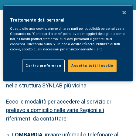
Trattamento dati personali
SYNLAB dedica un’attenzione speciale a tutti
Questo sito usa cookie, anche di terze parti per pubblicità personalizzata.
coloro che hanno
necessità di avere il servizio di
Cliccando su 'Centro preferenze' potrai avere maggiori dettagli su come
noi, e i nostri partner, trattiamo i tuoi dati personali e gestire i tuoi
prelievo presso la propria abitazione.
consensi. Cliccando sulla 'x' in alto a destra rifiuterai l'utilizzo di tutti
cookie, eccetto quelli necessari per il funzionamento il sito.
Previa prenotazione, un infermiere si recherà
direttamente al domicilio del paziente per
Centro preferenze
Accetta tutti i cookie
effettuare il prelievo. Il ritiro referti, in base alla
zona in cui è stato fatto il prelievo, sarà possibile
nella struttura SYNLAB più vicina.
Ecco le modalità per accedere al servizio di
prelievo a domicilio nelle varie Regioni e i
riferimenti da contattare:
LOMBARDIA
: inviare un’email o telefonare al