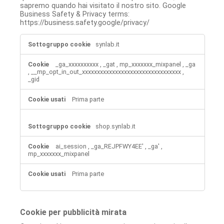
sapremo quando hai visitato il nostro sito. Google
Business Safety & Privacy terms:
https://business.safety.google/privacy/
Cookie
synlab.it
di
prestazione
_ga_xxxxxxxxxx
,
_gat
,
mp_xxxxxxx_mixpanel
,
_ga
,
__mp_opt_in_out_xxxxxxxxxxxxxxxxxxxxxxxxxxxxxxxxx
,
_gid
Prima parte
shop.synlab.it
ai_session
,
_ga_REJPFWY4EE'
,
_ga'
,
mp_xxxxxxx_mixpanel
Prima parte
Cookie per pubblicità mirata