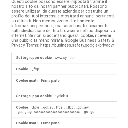
Questi cookie possono essere impostati tramite il
nostro sito dai nostri partner pubblicitari. Possono
essere utilizzati da queste aziende per costruire un
profilo dei tuoi interessi e mostrarti annunci pertinenti
su altri siti. Non memorizzano direttamente
informazioni personali, ma sono basati unicamente
sull'individuazione del tuo browser e del tuo dispositivo
internet. Se non si accettano questi cookie, riceverai
una pubblicità meno mirata. Google Business Safety &
Privacy Terms: https://business.safety.google/privacy/
Cookie
www.synlab.it
per
pubblicità
mirata
_fbp
Prima parte
synlab.it
tfpvi
,
_gcl_au
,
tfpsi
,
_fbp
,
_gcl_aw
,
_gat_gtag_xxxxxxxxxxxxxxxxxxxxxxxxxxx
,
_gcl_gs
Prima parte