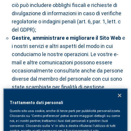
ciò può includere obblighi fiscali e richieste di
divulgazione di informazioni in caso di verifiche
regolatorie o indagini penali (art. 6, par. 1, lett. c
del GDPR);
Gestire, amministrare e migliorare il Sito Web
e
i nostri servizi e altri aspetti del modo in cui
conduciamo le nostre operazioni. Le vostre e-
mail e altre comunicazioni possono essere
occasionalmente consultate anche da persone
diverse dal membro del personale con cui sono
state scambiate per finalità di gestione
ordinaria dell'attività (art. 6, par. 1, lett. f GDPR);
Per proteggere l'attività di SYNLAB
da frodi,
Trattamento dati personali
riciclaggio di denaro, violazione della
Questo sito usa cookie, anche di terze parti per pubblicità personalizzata.
Cliccando su 'Centro preferenze' potrai avere maggiori dettagli su come
riservatezza, attacchi informatici, furto di
noi, e i nostri partner, trattiamo i tuoi dati personali e gestire i tuoi
consensi. Cliccando sulla 'x' in alto a destra rifiuterai l'utilizzo di tutti
materiale e altri reati finanziari o commerciali, o
cookie, eccetto quelli necessari per il funzionamento il sito.