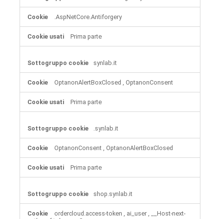
.AspNetCore.Antiforgery
Prima parte
synlab.it
OptanonAlertBoxClosed
,
OptanonConsent
Prima parte
.synlab.it
OptanonConsent
,
OptanonAlertBoxClosed
Prima parte
shop.synlab.it
ordercloud.access-token
,
ai_user
,
__Host-next-