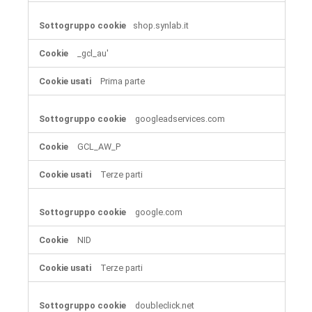
shop.synlab.it
_gcl_au'
Prima parte
googleadservices.com
GCL_AW_P
Terze parti
google.com
NID
Terze parti
doubleclick.net