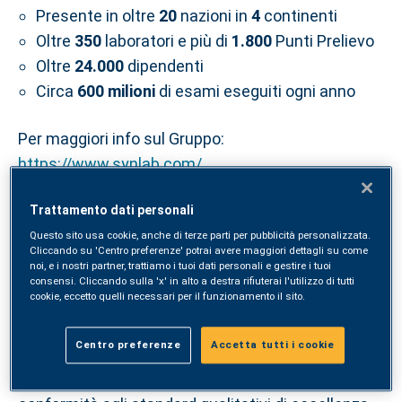
Presente in oltre
20
nazioni in
4
continenti
Oltre
350
laboratori e più di
1.800
Punti Prelievo
Oltre
24.000
dipendenti
Circa
600 milioni
di esami eseguiti ogni anno
Per maggiori info sul Gruppo:
https://www.synlab.com/
SYNLAB Italia
Trattamento dati personali
Questo sito usa cookie, anche di terze parti per pubblicità personalizzata.
SYNLAB Italia è un network nazionale di Punti
Cliccando su 'Centro preferenze' potrai avere maggiori dettagli su come
noi, e i nostri partner, trattiamo i tuoi dati personali e gestire i tuoi
Prelievo e Centri Polidiagnostici di eccellenza per
consensi. Cliccando sulla 'x' in alto a destra rifiuterai l'utilizzo di tutti
cookie, eccetto quelli necessari per il funzionamento il sito.
fornire un servizio capillare ai Clienti di tutta Italia.
Questo network diagnostico introduce in Italia un
Centro preferenze
Accetta tutti i cookie
nuovo approccio “integrato” all’innovazione
medica, alla prevenzione e alla cura della salute, in