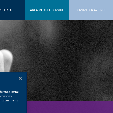
REFERTO
AREA MEDICI E SERVICE
SERVIZI PER AZIENDE
ferenze' potrai
i consensi.
l funzionamento