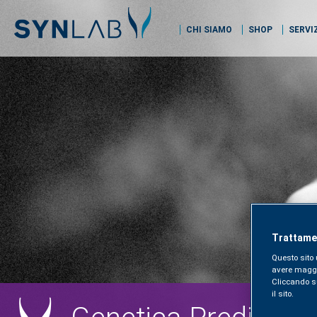
CHI SIAMO
SHOP
SERVI
Trattamen
Questo sito 
avere maggior
Cliccando sul
il sito.