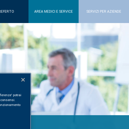
REFERTO
AREA MEDICI E SERVICE
SERVIZI PER AZIENDE
ferenze' potrai
i consensi.
l funzionamento