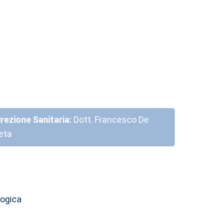
irezione Sanitaria:
Dott. Francesco De
eta
logica