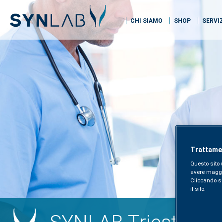
CHI SIAMO
SHOP
SERVI
Trattamen
Questo sito 
avere maggior
Cliccando sul
il sito.