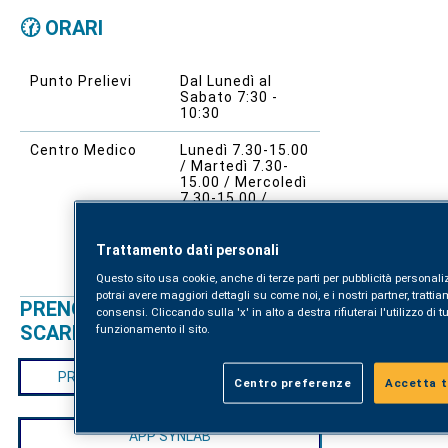
🕜 ORARI
Punto Prelievi
Dal Lunedì al
Sabato 7:30 -
10:30
Centro Medico
Lunedì 7.30-15.00
/ Martedì 7.30-
15.00 / Mercoledì
7.30-15.00 /
Giovedì 7.30-
17.00 / Venerdì
7.30-15.00 /
Trattamento dati personali
Sabato 7.30-
11.00
Questo sito usa cookie, anche di terze parti per pubblicità personal
potrai avere maggiori dettagli su come noi, e i nostri partner, trattiam
PRENOTAZIONE ONLINE E
consensi. Cliccando sulla 'x' in alto a destra rifiuterai l'utilizzo di tu
SCARICO REFERTI
funzionamento il sito.
PRENOTAZIONI E SCARICO REFERTI
Centro preferenze
Accetta tu
APP SYNLAB