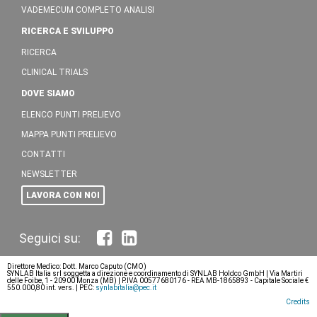
VADEMECUM COMPLETO ANALISI
RICERCA E SVILUPPO
RICERCA
CLINICAL TRIALS
DOVE SIAMO
ELENCO PUNTI PRELIEVO
MAPPA PUNTI PRELIEVO
CONTATTI
NEWSLETTER
LAVORA CON NOI
Direttore Medico: Dott. Marco Caputo (CMO)
SYNLAB Italia srl soggetta a direzione e coordinamento di SYNLAB Holdco GmbH | Via Martiri
delle Foibe, 1 - 20900 Monza (MB) | P.IVA 00577680176 - REA MB-1865893 - Capitale Sociale €
550.000,80 int. vers. | PEC:
synlabitalia@pec.it
Credits