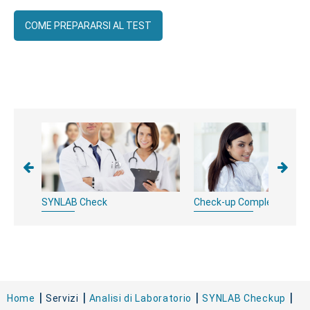
COME PREPARARSI AL TEST
na
SYNLAB Check
Check-up Completo Donn
Home
Servizi
Analisi di Laboratorio
SYNLAB Checkup