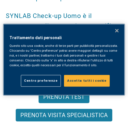
SYNLAB Check-up Uomo è il
programma di prevenzione specifico
dedicato all’uomo, studiato per
Trattamento dati personali
monitorare lo stato di salute e
Questo sito usa cookie, anche di terze parti per pubblicità personalizzata.
Cliccando su 'Centro preferenze' potrai avere maggiori dettagli su come
benessere maschile.
noi, e i nostri partner, trattiamo i tuoi dati personali e gestire i tuoi
consensi. Cliccando sulla 'x' in alto a destra rifiuterai l'utilizzo di tutti
cookie, eccetto quelli necessari per il funzionamento il sito.
ACQUISTA ONLINE
Centro preferenze
Accetta tutti i cookie
PRENOTA TEST
PRENOTA VISITA SPECIALISTICA