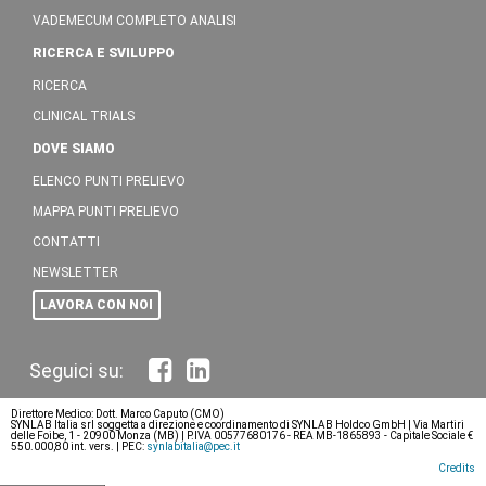
VADEMECUM COMPLETO ANALISI
RICERCA E SVILUPPO
RICERCA
CLINICAL TRIALS
DOVE SIAMO
ELENCO PUNTI PRELIEVO
MAPPA PUNTI PRELIEVO
CONTATTI
NEWSLETTER
LAVORA CON NOI
Direttore Medico: Dott. Marco Caputo (CMO)
SYNLAB Italia srl soggetta a direzione e coordinamento di SYNLAB Holdco GmbH | Via Martiri
delle Foibe, 1 - 20900 Monza (MB) | P.IVA 00577680176 - REA MB-1865893 - Capitale Sociale €
550.000,80 int. vers. | PEC:
synlabitalia@pec.it
Credits