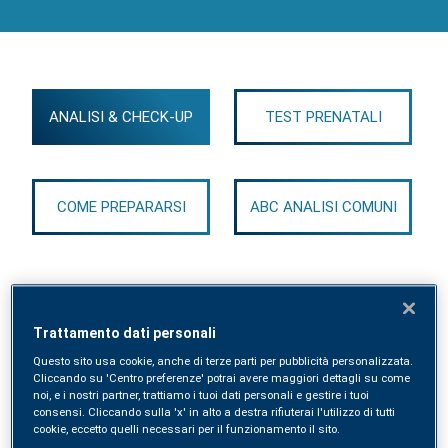
ANALISI & CHECK-UP
TEST PRENATALI
COME PREPARARSI
ABC ANALISI COMUNI
Trattamento dati personali
VADEMECUM COMPLETO ANALISI
Questo sito usa cookie, anche di terze parti per pubblicità personalizzata.
Cliccando su 'Centro preferenze' potrai avere maggiori dettagli su come
noi, e i nostri partner, trattiamo i tuoi dati personali e gestire i tuoi
consensi. Cliccando sulla 'x' in alto a destra rifiuterai l'utilizzo di tutti
SYNLAB Check
cookie, eccetto quelli necessari per il funzionamento il sito.