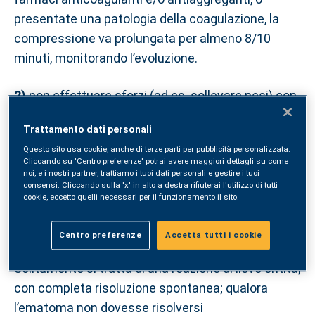
presentate una patologia della coagulazione, la
compressione va prolungata per almeno 8/10
minuti, monitorando l’evoluzione.
2)
non effettuare sforzi (ad es. sollevare pesi) con
il braccio interessato dal prelievo per almeno 15
Trattamento dati personali
minuti;
Questo sito usa cookie, anche di terze parti per pubblicità personalizzata.
Cliccando su 'Centro preferenze' potrai avere maggiori dettagli su come
3)
astenersi dall’attività fisica intensa dell’arto in
noi, e i nostri partner, trattiamo i tuoi dati personali e gestire i tuoi
consensi. Cliccando sulla 'x' in alto a destra rifiuterai l'utilizzo di tutti
cui è stato introdotto l’ago per almeno qualche ora
cookie, eccetto quelli necessari per il funzionamento il sito.
dopo il prelievo (ad es. sollevamento pesi in
palestra);
Centro preferenze
Accetta tutti i cookie
Solitamente si tratta di una reazione di lieve entità,
con completa risoluzione spontanea; qualora
l’ematoma non dovesse risolversi