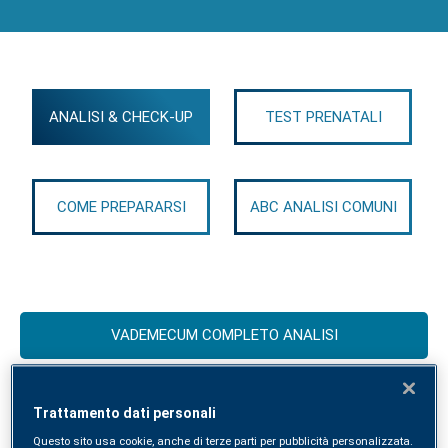
ANALISI & CHECK-UP
TEST PRENATALI
COME PREPARARSI
ABC ANALISI COMUNI
VADEMECUM COMPLETO ANALISI
Trattamento dati personali
Check-up preconcezionali per la
Questo sito usa cookie, anche di terze parti per pubblicità personalizzata.