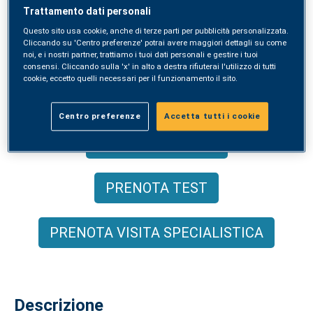
Trattamento dati personali
Questo sito usa cookie, anche di terze parti per pubblicità personalizzata.
Il test diagnostico ad ampio spettro
Cliccando su 'Centro preferenze' potrai avere maggiori dettagli su come
noi, e i nostri partner, trattiamo i tuoi dati personali e gestire i tuoi
che analizza 295 allergeni, inclusi gli
consensi. Cliccando sulla 'x' in alto a destra rifiuterai l'utilizzo di tutti
cookie, eccetto quelli necessari per il funzionamento il sito.
allergeni molecolari.
Centro preferenze
Accetta tutti i cookie
ACQUISTA ONLINE
PRENOTA TEST
PRENOTA VISITA SPECIALISTICA
Descrizione