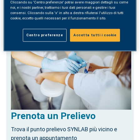
Cliccando su 'Centro preferenze' potrai avere maggiori dettagli su come
noi, e i nostri partner, trattiamo i tuoi dati personali e gestire i tuoi
consensi. Cliccando sulla 'x' in alto a destra rifiuterai l'utilizzo di tutti
ACQUISTA
cookie, eccetto quelli necessari per il funzionamento il sito.
Centro preferenze
Accetta tutti i cookie
Prenota un Prelievo
Trova il punto prelievo SYNLAB più vicino e
prenota un appuntamento