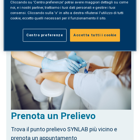
Cliccando su 'Centro preferenze' potrai avere maggiori dettagli su come
noi, e i nostri partner, trattiamo i tuoi dati personali e gestire i tuoi
consensi. Cliccando sulla 'x' in alto a destra rifiuterai l'utilizzo di tutti
ACQUISTA
cookie, eccetto quelli necessari per il funzionamento il sito.
Centro preferenze
Accetta tutti i cookie
Prenota un Prelievo
Trova il punto prelievo SYNLAB più vicino e
prenota un appuntamento