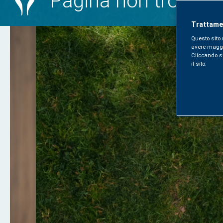
Pagina non trovata 
Trattamen
Questo sito 
avere maggior
Cliccando sul
il sito.