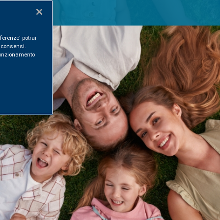
ferenze' potrai
i consensi.
l funzionamento