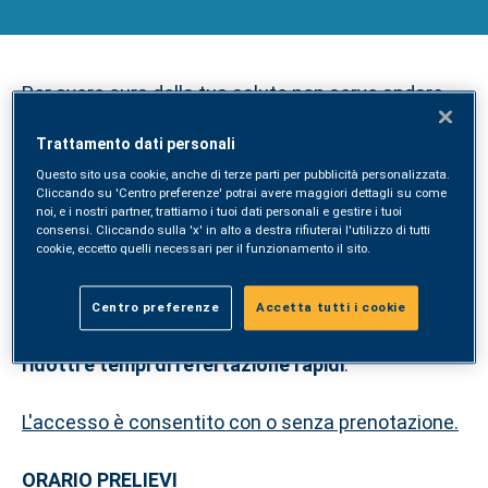
Per avere cura della tua salute non serve andare
lontano. SYNLAB rafforza la presenza sul territorio
Trattamento dati personali
toscano con l'apertura di un
nuovo Punto Prelievi
Questo sito usa cookie, anche di terze parti per pubblicità personalizzata.
a Vicchio in Via Martiri di Padulivo 39
.
Screening
Cliccando su 'Centro preferenze' potrai avere maggiori dettagli su come
gratuiti e tariffe agevolate
su analisi mediche e
noi, e i nostri partner, trattiamo i tuoi dati personali e gestire i tuoi
consensi. Cliccando sulla 'x' in alto a destra rifiuterai l'utilizzo di tutti
check-up nei mesi a seguire.
cookie, eccetto quelli necessari per il funzionamento il sito.
Presso il Punto Prelievi è possibile eseguire
analisi
Centro preferenze
Accetta tutti i cookie
di laboratorio e check-up di prevenzione
a
prezzi
ridotti e tempi di refertazione rapidi
.
L'accesso è consentito con o senza prenotazione.
ORARIO PRELIEVI