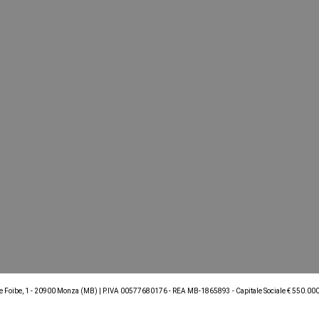
le Foibe, 1 - 20900 Monza (MB) | P.IVA 00577680176 - REA MB-1865893 - Capitale Sociale € 550.000,8