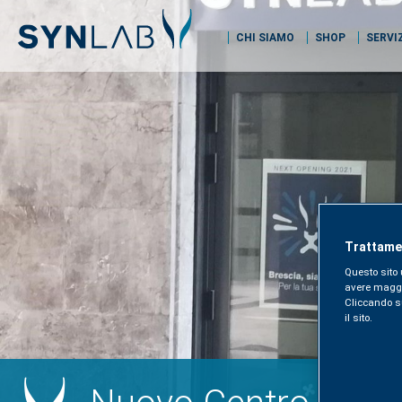
CHI SIAMO
SHOP
SERVI
Trattamen
Questo sito 
avere maggior
Cliccando sul
il sito.