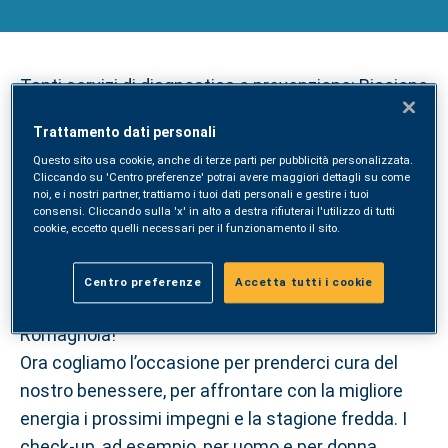
MEDICAL CENTER SYNLAB
Tanti servizi di diagnostica e prevenzione: Riccione
ha un nuovo Medical Center SYNLAB, che si
Trattamento dati personali
affianca al laboratorio e ai polidiagnostici già
Questo sito usa cookie, anche di terze parti per pubblicità personalizzata.
presenti sul territorio.
Cliccando su 'Centro preferenze' potrai avere maggiori dettagli su come
noi, e i nostri partner, trattiamo i tuoi dati personali e gestire i tuoi
consensi. Cliccando sulla 'x' in alto a destra rifiuterai l'utilizzo di tutti
Settembre è un mese di rientro e se ci siamo
cookie, eccetto quelli necessari per il funzionamento il sito.
concessi qualche giorno di vacanza ci sentiamo
più riposati e magari più in forma e smaglianti, con
Centro preferenze
Accetta tutti i cookie
la tintarella presa sulle belle spiagge della Riviera
Romagnola!
Ora cogliamo l’occasione per prenderci cura del
nostro benessere, per affrontare con la migliore
energia i prossimi impegni e la stagione fredda. I
check-up, ad esempio, per uomo e per donna,