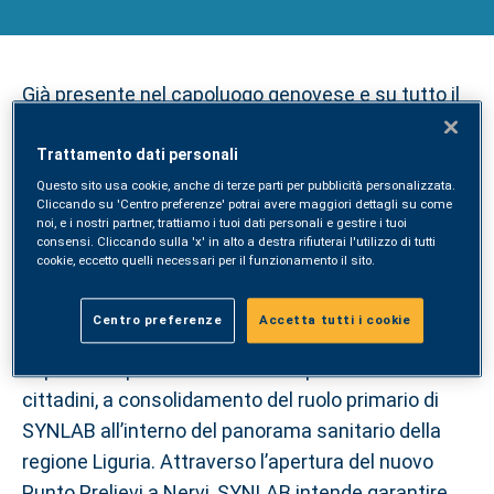
Già presente nel capoluogo genovese e su tutto il
territorio ligure con numerosi Punti Prelievo e
Poliambulatori, SYNLAB apre un nuovo Punto
Trattamento dati personali
Prelievi a Genova Nervi, presso NerviMedica in via
Questo sito usa cookie, anche di terze parti per pubblicità personalizzata.
Cliccando su 'Centro preferenze' potrai avere maggiori dettagli su come
Marco Sala, 36/A.
noi, e i nostri partner, trattiamo i tuoi dati personali e gestire i tuoi
consensi. Cliccando sulla 'x' in alto a destra rifiuterai l'utilizzo di tutti
cookie, eccetto quelli necessari per il funzionamento il sito.
Dopo la recente apertura del poliambulatorio in via
Gianelli 75r, nel quartiere di Quinto, la zona del
Centro preferenze
Accetta tutti i cookie
Levante genovese si arricchisce di un altro
importante punto di riferimento per la salute dei
cittadini, a consolidamento del ruolo primario di
SYNLAB all’interno del panorama sanitario della
regione Liguria. Attraverso l’apertura del nuovo
Punto Prelievi a Nervi, SYNLAB intende garantire