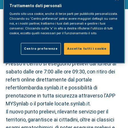
Trattamento dati personali
Casalmaggiore
Questo sito usa cookie, anche di terze parti per pubblicità personalizzata.
Cliccando su 'Centro preferenze' potrai avere maggiori dettagli su come
Lunedì 19 luglio apre a Casalmaggiore, presso il
noi, e i nostri partner, trattiamo i tuoi dati personali e gestire i tuoi
consensi. Cliccando sulla 'x' in alto a destra rifiuterai l'utilizzo di tutti
Poliambulatorio Centro Medico Umanità della
cookie, eccetto quelli necessari per il funzionamento il sito.
Croce Rossa Italiana di via Repubblica 71/B, il
punto prelievi SYNLAB.
Centro preferenze
Accetta tutti i cookie
Presso il centro si eseguono prelievi dal lunedì al
sabato dalle ore 7:00 alle ore 09:30, con ritiro dei
referti online direttamente dal portale
refertilombardia.synlab.it e possibilità di
prenotazione in tutta sicurezza attraverso l’APP
MYSynlab o il portale locate.synlab.it.
Il nuovo punto prelievi, rilevante servizio per il
territorio, garantisce ai cittadini, oltre ai classici
esami ematochimici, di poter eseguire prelievi e