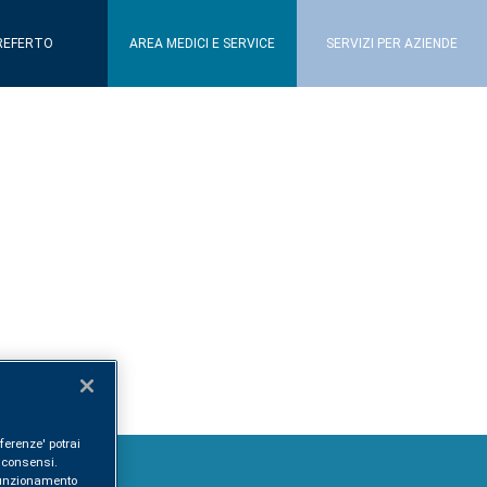
REFERTO
AREA MEDICI E SERVICE
SERVIZI PER AZIENDE
ferenze' potrai
i consensi.
l funzionamento