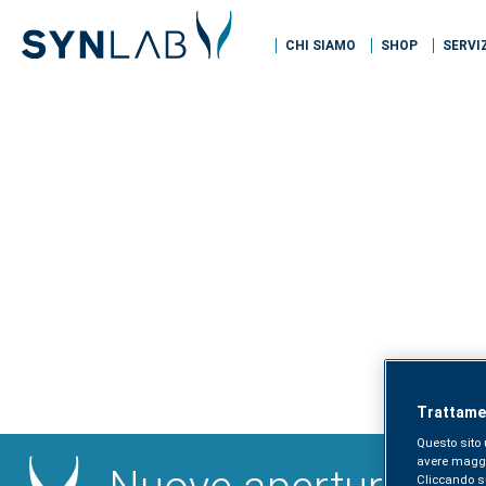
CHI SIAMO
SHOP
SERVI
Trattamen
Questo sito 
avere maggior
Cliccando sul