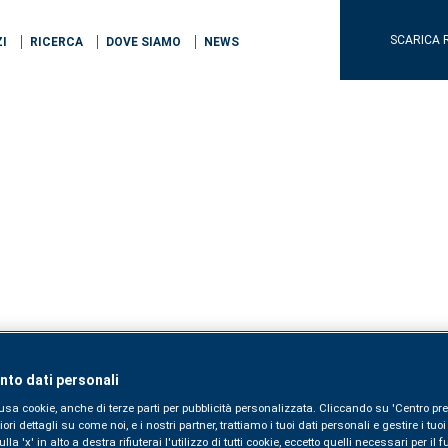
SCARICA 
ZI
RICERCA
DOVE SIAMO
NEWS
to dati personali
usa cookie, anche di terze parti per pubblicità personalizzata. Cliccando su 'Centro pre
i dettagli su come noi, e i nostri partner, trattiamo i tuoi dati personali e gestire i tuo
la 'x' in alto a destra rifiuterai l'utilizzo di tutti cookie, eccetto quelli necessari per i