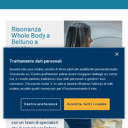
Risonanza
Whole Body a
Belluno a
prezzo
agevolato
Trattamento dati personali
Prenditi cura della tua
Questo sito usa cookie, anche di terze parti per pubblicità personalizzata.
salute sfruttando le
Cliccando su 'Centro preferenze' potrai avere maggiori dettagli su come
possibilità offerte dalla
noi, e i nostri partner, trattiamo i tuoi dati personali e gestire i tuoi
Risonanza Magnetica
consensi. Cliccando sulla 'x' in alto a destra rifiuterai l'utilizzo di tutti
Whole Body
.
cookie, eccetto quelli necessari per il funzionamento il sito.
Un contributo importante
Centro preferenze
Accetta tutti i cookie
alla
diagnosi precoce
e il
follow up
di alcune
patologie oncologiche
con un team di specialisti