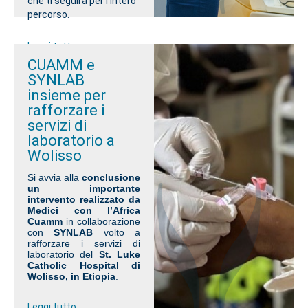
che ti seguirà per l’intero
percorso.
Leggi tutto
CUAMM e
SYNLAB
insieme per
rafforzare i
servizi di
laboratorio a
Wolisso
Si avvia alla
conclusione
un importante
intervento realizzato da
Medici con l’Africa
Cuamm
in collaborazione
con
SYNLAB
volto a
rafforzare i servizi di
laboratorio del
St. Luke
Catholic Hospital di
Wolisso, in Etiopia
.
Leggi tutto