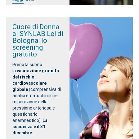
Cuore di Donna
al SYNLAB Lei di
Bologna: lo
screening
gratuito
Prenota subito
la
valutazione gratuita
del rischio
cardiovascolare
globale
(comprensiva di
analisi ematochimiche,
misurazione della
pressione arteriosa e
questionario
anamnestico).
La
scadenza è il 31
dicembre
.