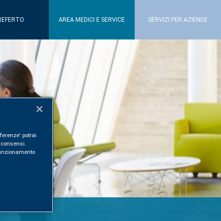
REFERTO
AREA MEDICI E SERVICE
SERVIZI PER AZIENDE
ferenze' potrai
i consensi.
l funzionamento