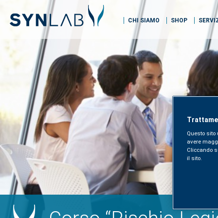
CHI SIAMO
SHOP
SERVI
Trattamen
Questo sito 
avere maggior
Cliccando sul
il sito.