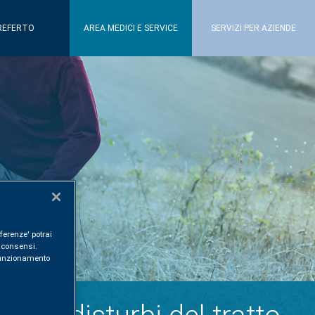
REFERTO
AREA MEDICI E SERVICE
SERVIZI PER AZIENDE
ferenze' potrai
i consensi.
l funzionamento