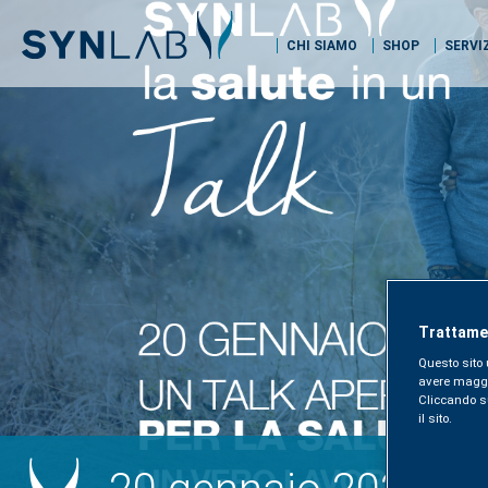
CHI SIAMO
SHOP
SERVI
Trattamen
Questo sito 
avere maggior
Cliccando sul
il sito.