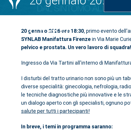
20 gennaio 2026, Man
urinario
20 gennaio 2026 ore 18:30
, primo evento dell'
SYNLAB Manifattura Firenze
in Via Marie Curi
pelvico e prostata. Un vero lavoro di squadra
Ingresso da Via Tartini all'interno di Manifatt
I disturbi del tratto urinario non sono più un 
diverse specialità: ginecologia, nefrologia, radi
le tecniche diagnostiche più innovative e le stra
un dialogo aperto con gli specialisti, ognuno p
salute per tutti i partecipanti!
In breve, i temi in programma saranno: