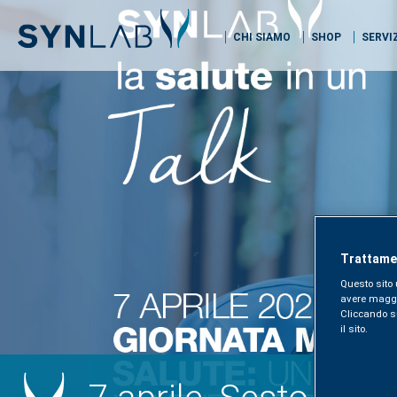
CHI SIAMO
SHOP
SERVI
Trattamen
Questo sito 
avere maggior
Cliccando sul
il sito.