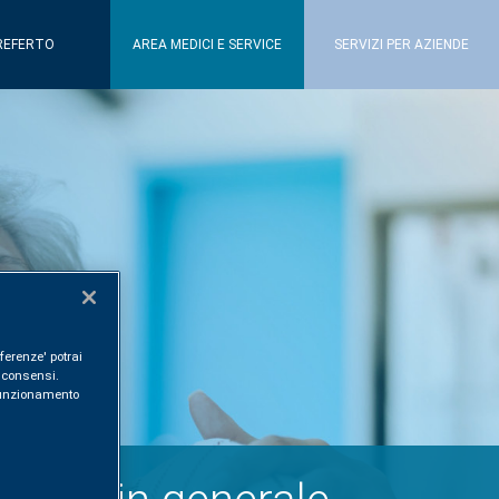
REFERTO
AREA MEDICI E SERVICE
SERVIZI PER AZIENDE
ferenze' potrai
i consensi.
l funzionamento