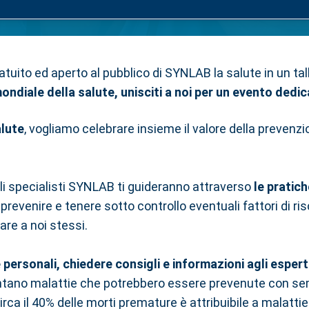
entino: evento sulla preve
tuito ed aperto al pubblico di SYNLAB la salute in un tal
ondiale della salute, unisciti a noi per un evento dedic
alute
, vogliamo celebrare insieme il valore della prevenzi
gli specialisti SYNLAB ti guideranno attraverso
le pratic
 prevenire e tenere sotto controllo eventuali fattori di r
are a noi stessi.
ersonali, chiedere consigli e informazioni agli esperti
rontano malattie che potrebbero essere prevenute con se
ca il 40% delle morti premature è attribuibile a malattie 