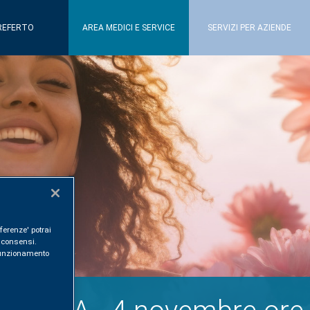
REFERTO
AREA MEDICI E SERVICE
SERVIZI PER AZIENDE
ferenze' potrai
i consensi.
l funzionamento