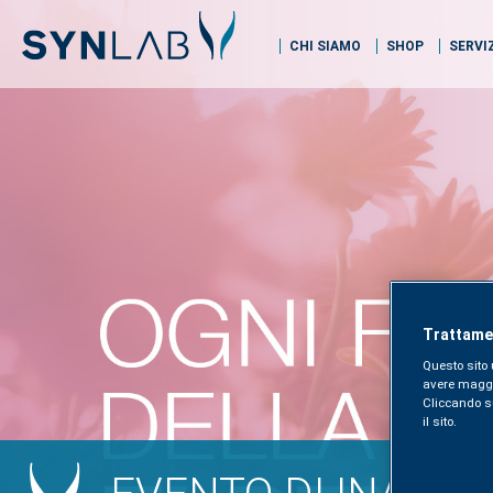
CHI SIAMO
SHOP
SERVI
Trattamen
Questo sito 
avere maggior
Cliccando sul
il sito.