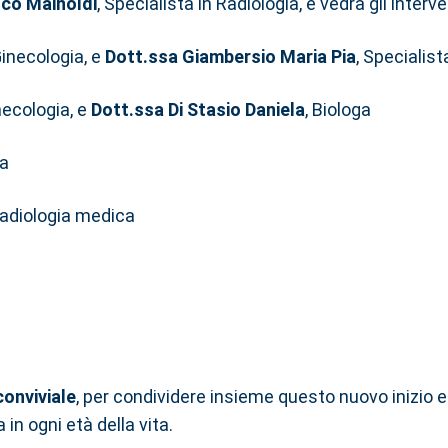
nco Mainoldi
, Specialista in Radiologia, e vedrà gli interven
Ginecologia, e
Dott.ssa Giambersio Maria Pia
, Specialist
inecologia, e
Dott.ssa Di Stasio Daniela
, Biologa
ia
 radiologia medica
onviviale
, per condividere insieme questo nuovo inizio 
in ogni età della vita.