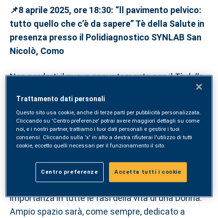
📌8 aprile 2025, ore 18:30: “ll pavimento pelvico:
tutto quello che c’è da sapere” Tè della Salute in
presenza presso il Polidiagnostico SYNLAB San
Nicolò, Como
Non perderti il nuovo appuntamento con il
Tè della
salute
di SYNLAB, dal titolo
"Il pavimento pelvico:
Trattamento dati personali
tutto quello che c’è da sapere"
, che si terrà
martedì
Questo sito usa cookie, anche di terze parti per pubblicità personalizzata.
8 aprile alle ore 18:30
, presso il
Centro SYNLAB
Cliccando su 'Centro preferenze' potrai avere maggiori dettagli su come
noi, e i nostri partner, trattiamo i tuoi dati personali e gestire i tuoi
Lei
, situato al primo piano della sede
SYNLAB San
consensi. Cliccando sulla 'x' in alto a destra rifiuterai l'utilizzo di tutti
Nicolò di Como
, in viale Innocenzo XI, 70.
cookie, eccetto quelli necessari per il funzionamento il sito.
S
copriremo insieme alle nostre Specialiste, cos’è
Centro preferenze
Accetta tutti i cookie
il
Pavimento Pelvico
e come funziona, la sua
importanza in tutte le fasi della vita di una Donna.
Ampio spazio sarà, come sempre, dedicato a