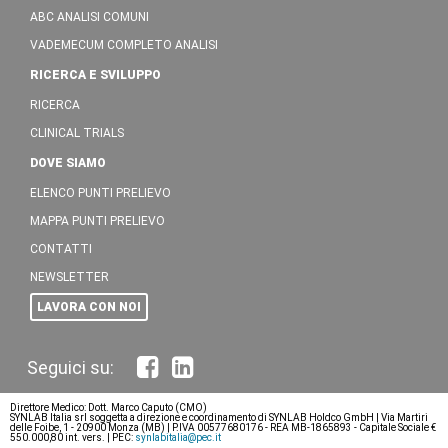
ABC ANALISI COMUNI
VADEMECUM COMPLETO ANALISI
RICERCA E SVILUPPO
RICERCA
CLINICAL TRIALS
DOVE SIAMO
ELENCO PUNTI PRELIEVO
MAPPA PUNTI PRELIEVO
CONTATTI
NEWSLETTER
LAVORA CON NOI
Direttore Medico: Dott. Marco Caputo (CMO)
SYNLAB Italia srl soggetta a direzione e coordinamento di SYNLAB Holdco GmbH | Via Martiri
delle Foibe, 1 - 20900 Monza (MB) | P.IVA 00577680176 - REA MB-1865893 - Capitale Sociale €
550.000,80 int. vers. | PEC:
synlabitalia@pec.it