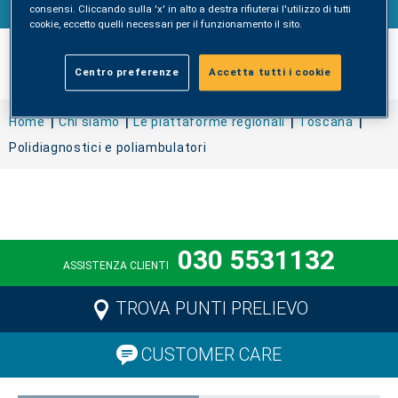
consensi. Cliccando sulla 'x' in alto a destra rifiuterai l'utilizzo di tutti
cookie, eccetto quelli necessari per il funzionamento il sito.
Centro preferenze
Accetta tutti i cookie
Home
Chi siamo
Le piattaforme regionali
Toscana
Polidiagnostici e poliambulatori
030 5531132
ASSISTENZA CLIENTI
TROVA PUNTI PRELIEVO
CUSTOMER CARE