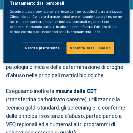
Trattamento dati personali
Questo sito usa cookie, anche di terze parti per pubblicità personalizzata.
Cliccando su 'Centro preferenze' potrai avere maggiori dettagli su come
noi, e i nostri partner, trattiamo i tuoi dati personali e gestire i tuoi
Nella sezione specialistica di farmaci e droghe
consensi. Cliccando sulla 'x' in alto a destra rifiuterai l'utilizzo di tutti
cookie, eccetto quelli necessari per il funzionamento il sito.
utilizziamo tecniche sofisticate e selettive quali la
cromatografia liquida
o la
gascromatografia
,
Centro preferenze
Accetta tutti i cookie
accoppiate alla spettrometria di massa,
eseguendo diverse analisi nel campo della
patologia clinica e della determinazione di droghe
d'abuso nelle principali matrici biologiche.
Eseguiamo inoltre la
misura della CDT
(transferrina carboidrato carente), utilizzando la
tecnica gold-standard, gli screening e le conferme
delle principali sostanze d'abuso, partecipando a
VEQ regionali ed a numerosi altri programmi di
valutazione esterna di qualità.