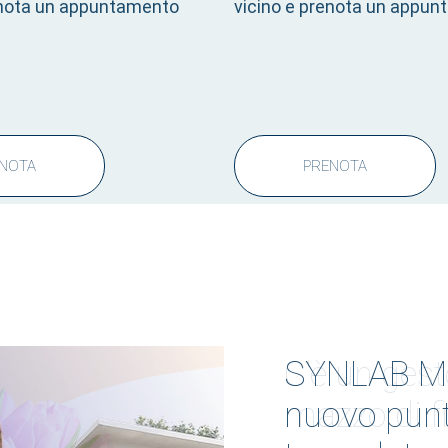
enota un appuntamento
vicino e prenota un appu
NOTA
PRENOTA
SYNLAB Man
nuovo punto