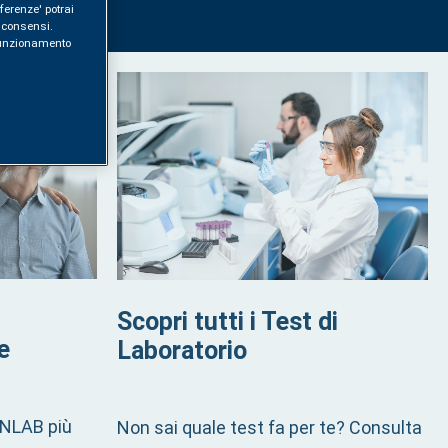
ferenze' potrai
i consensi.
l funzionamento
Scopri tutti i Test di
e
Laboratorio
YNLAB più
Non sai quale test fa per te? Consulta