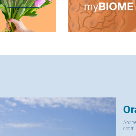
•
Orari estivi 
Anche durante il mese di agos
centri per analisi di laboratorio,