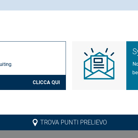
S
No
iting.
be
CLICCA QUI
TROVA PUNTI PRELIEVO