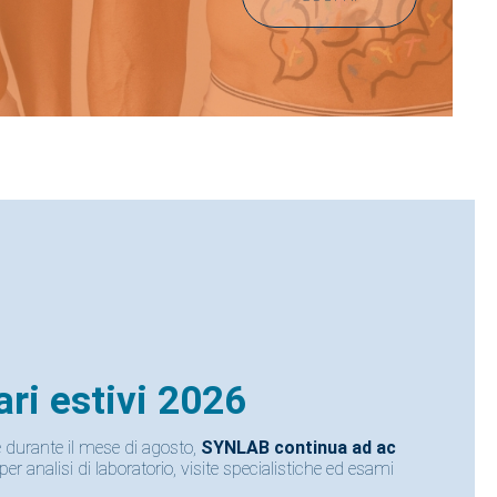
2026
to,
SYNLAB continua ad accoglierti
nei propri
 visite specialistiche ed esami diagnostici.