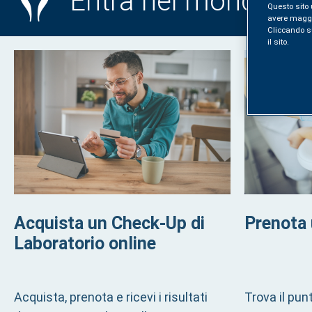
Entra nel mondo S
Questo sito 
avere maggior
Cliccando sul
il sito.
Acquista un Check-Up di
Prenota 
Laboratorio online
Acquista, prenota e ricevi i risultati
Trova il pu